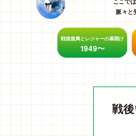
ここで
脈々と
戦後復興と
レジャーの幕開け
1949〜
戦後