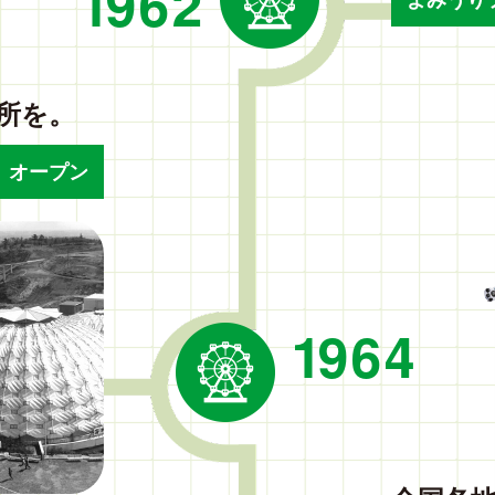
1962
所を。
）オープン
1964