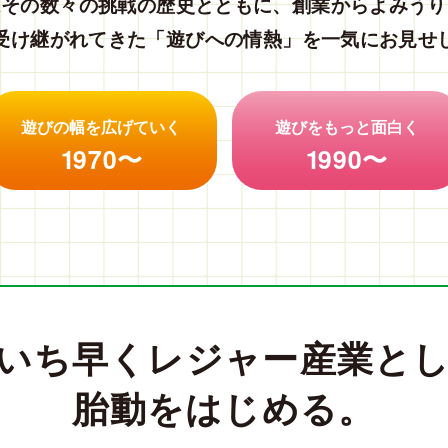
はその数々の挑戦の歴史とともに、
創業からよみうり
受け継がれてきた
「遊びへの情熱」を一気にお見せ
遊びの幅を
広げていく
遊びをもっと
面白く
1970〜
1990〜
いち早く
レジャー産業と
胎動をはじめる。