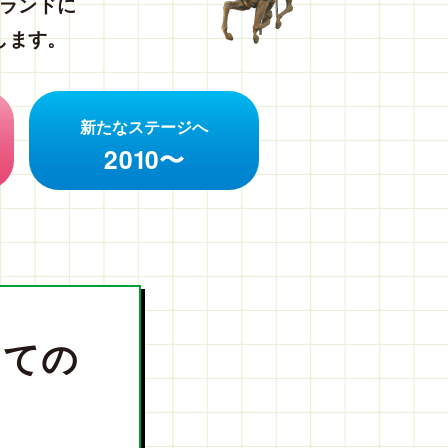
ランドに
します。
新たな
ステージへ
2010〜
しての