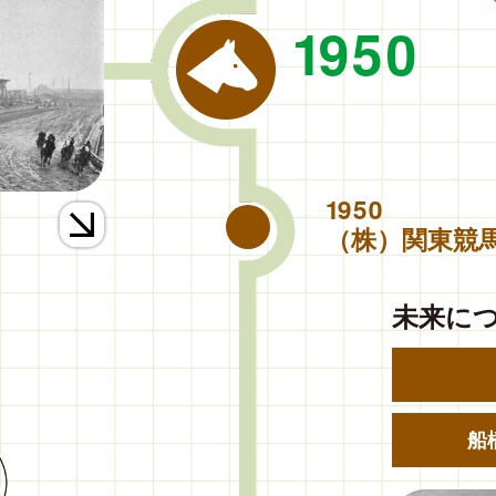
1950
1950
（株）関東競
未来に
船