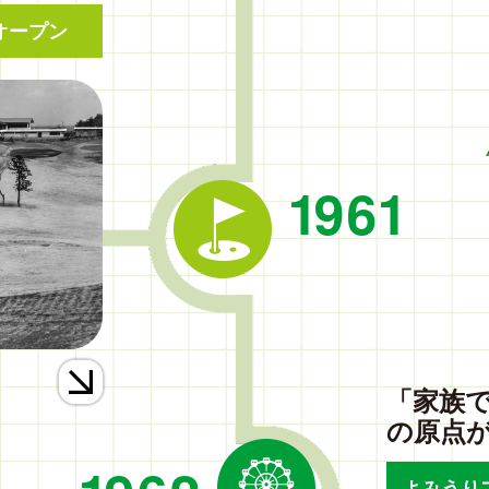
オープン
1961
「家族
の原点
よみうり